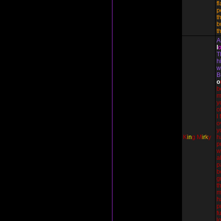
f
p
t
b
t
A
l
T
h
w
B
o
b
m
y
o
I
o
y
K
i
n
g
M
i
r
k
y
h
p
w
a
p
b
g
t
m
h
p
f
l