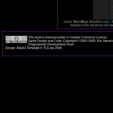
C
a
t
t
e
Quote:
S
t
a
rr
M
a
g
e
J
o
n
a
t
h
a
n
says, "
bastard in the sky forces me aw
This work is licensed under a
Creative Commons License
.
Game Design and Code: Copyright © 2002-2005, Eric Stevens
Dragonprime Development Team
Design: Black2 Template © TCCorp 2009