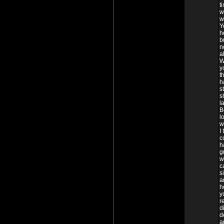
t
w
w
Y
h
b
n
a
W
y
t
h
s
s
l
B
l
w
I
c
h
g
w
c
s
a
h
y
r
d
d
a