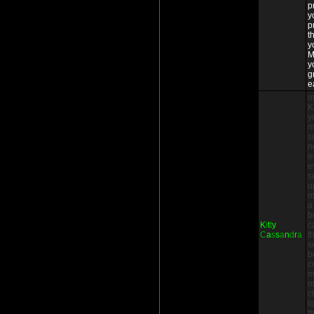
p
y
p
t
y
M
y
g
e
m
K
y
m
s
n
e
e
s
u
m
a
b
K
i
t
t
y
c
C
a
s
s
a
n
d
r
a
t
s
b
c
m
m
c
l
t