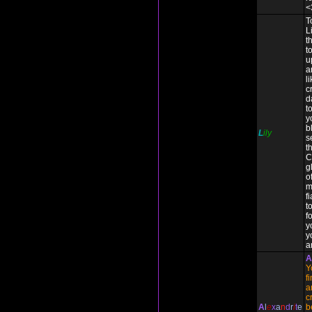
<
T
L
t
t
u
a
l
c
d
t
y
b
L
ily
s
t
C
g
o
m
f
to
f
y
y
a
A
Y
f
a
c
A
l
e
x
a
n
d
r
i
t
e
b