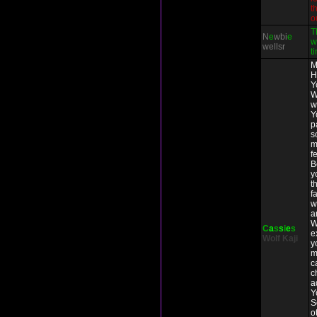
t
o
T
N
e
wbi
e
w
wellsr
t
M
H
Y
W
w
Y
p
s
m
f
B
y
t
f
w
a
W
C
a
s
s
i
e
s
e
Wolf
Kaji
y
m
c
c
a
Y
S
o