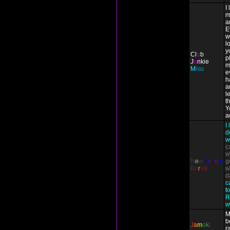
I
m
a
E
w
l
y
Cl
u
b
p
J
u
nkie
m
M
i
s
u
e
h
a
l
t
Y
a
I
d
w
c
w
N
e
w
B
r
e
e
d
g
B
o
r
v
i
k
w
d
c
t
R
w
M
b
J
a
m
o
k
i
r