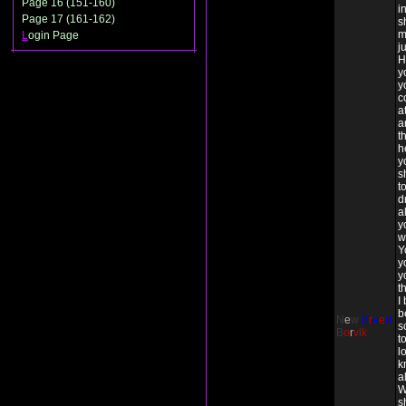
Page 16 (151-160)
i
Page 17 (161-162)
s
m
L
ogin Page
j
H
y
y
c
a
a
t
h
y
s
t
d
a
y
w
Y
y
y
t
I
b
N
e
w
B
r
e
e
d
s
B
o
r
v
i
k
t
l
k
a
W
s