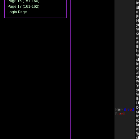
Page 16 (151-160)
i
Page 17 (161-162)
s
m
L
ogin Page
j
H
y
y
c
a
a
t
h
y
s
t
d
a
y
w
Y
y
y
t
I
b
N
e
w
B
r
e
e
d
s
B
o
r
v
i
k
t
l
k
a
W
s