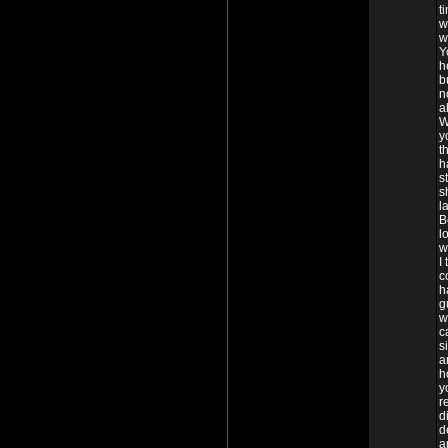
t
w
w
Y
h
b
n
a
W
y
t
h
s
s
l
B
l
w
I
c
h
g
w
c
s
a
h
y
r
d
d
a