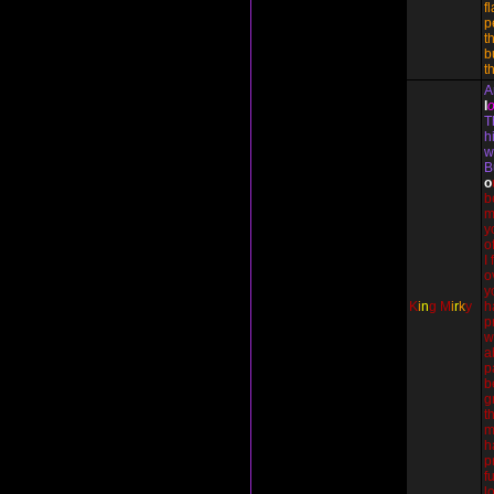
f
p
t
b
t
A
l
T
h
w
B
o
b
m
y
o
I
o
y
K
i
n
g
M
i
r
k
y
h
p
w
a
p
b
g
t
m
h
p
f
l