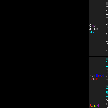
I
m
a
E
w
l
y
Cl
u
b
p
J
u
nkie
m
M
i
s
u
e
h
a
l
t
Y
a
I
d
w
c
w
N
e
w
B
r
e
e
d
g
B
o
r
v
i
k
w
d
c
t
R
w
M
b
J
a
m
o
k
i
r