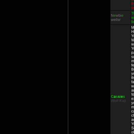
t
o
T
N
e
wbi
e
w
wellsr
t
M
H
Y
W
w
Y
p
s
m
f
B
y
t
f
w
a
W
C
a
s
s
i
e
s
e
Wolf
Kaji
y
m
c
c
a
Y
S
o