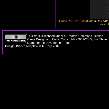
C
a
t
t
e
Quote:
<
I
n
t
r
a
>
S
u
ns
e
t
across the
H
o
ri
watch t
This work is licensed under a
Creative Commons License
.
Game Design and Code: Copyright © 2002-2005, Eric Stevens
Dragonprime Development Team
Design: Black2 Template © TCCorp 2009