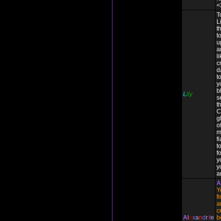
<
T
L
t
t
u
a
l
c
d
t
y
b
L
ily
s
t
C
g
o
m
f
to
f
y
y
a
A
Y
f
a
c
A
l
e
x
a
n
d
r
i
t
e
b