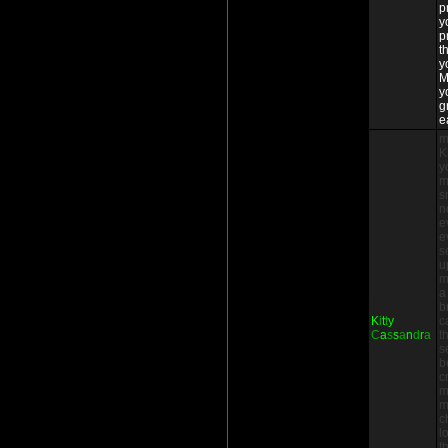
p
y
p
t
y
M
y
g
e
m
K
y
m
s
n
e
e
s
u
m
a
b
K
i
t
t
y
c
C
a
s
s
a
n
d
r
a
t
s
b
c
m
m
c
l
t