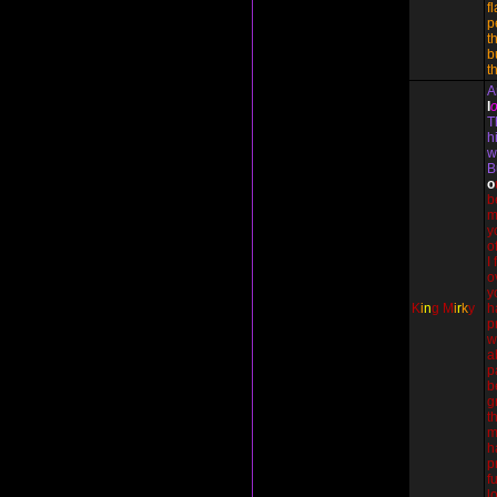
f
p
t
b
t
A
l
T
h
w
B
o
b
m
y
o
I
o
y
K
i
n
g
M
i
r
k
y
h
p
w
a
p
b
g
t
m
h
p
f
l