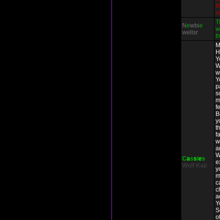
t
o
T
N
e
wbi
e
w
wellsr
t
M
H
Y
W
w
Y
p
s
m
f
B
y
t
f
w
a
W
C
a
s
s
i
e
s
e
Wolf
Kaji
y
m
c
c
a
Y
S
o