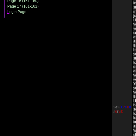
Page 16 (151-160)
i
Page 17 (161-162)
s
m
L
ogin Page
j
H
y
y
c
a
a
t
h
y
s
t
d
a
y
w
Y
y
y
t
I
b
N
e
w
B
r
e
e
d
s
B
o
r
v
i
k
t
l
k
a
W
s