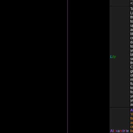
<
T
L
t
t
u
a
l
c
d
t
y
b
L
ily
s
t
C
g
o
m
f
to
f
y
y
a
A
Y
f
a
c
A
l
e
x
a
n
d
r
i
t
e
b