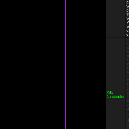
p
y
p
t
y
M
y
g
e
m
K
y
m
s
n
e
e
s
u
m
a
b
K
i
t
t
y
c
C
a
s
s
a
n
d
r
a
t
s
b
c
m
m
c
l
t