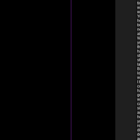
t
w
w
Y
h
b
n
a
W
y
t
h
s
s
l
B
l
w
I
c
h
g
w
c
s
a
h
y
r
d
d
a