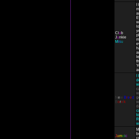
I
m
a
E
w
l
y
Cl
u
b
p
J
u
nkie
m
M
i
s
u
e
h
a
l
t
Y
a
I
d
w
c
w
N
e
w
B
r
e
e
d
g
B
o
r
v
i
k
w
d
c
t
R
w
M
b
J
a
m
o
k
i
r