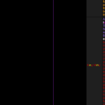
f
p
t
b
t
A
l
T
h
w
B
o
b
m
y
o
I
o
y
K
i
n
g
M
i
r
k
y
h
p
w
a
p
b
g
t
m
h
p
f
l