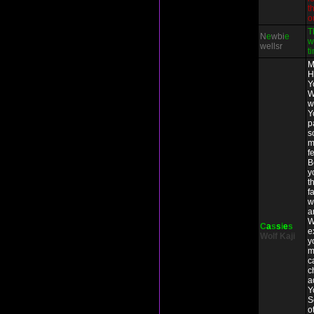
t
o
T
N
e
wbi
e
w
wellsr
t
M
H
Y
W
w
Y
p
s
m
f
B
y
t
f
w
a
W
C
a
s
s
i
e
s
e
Wolf
Kaji
y
m
c
c
a
Y
S
o