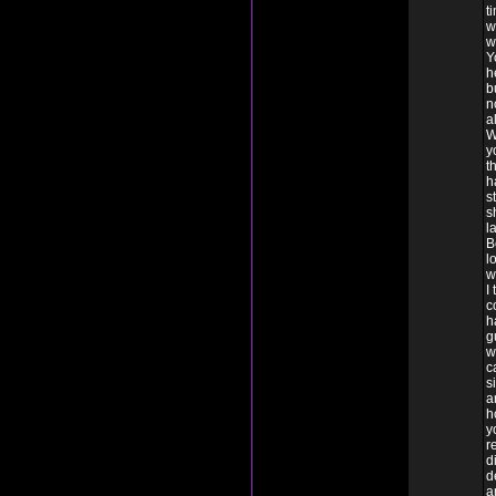
t
w
w
Y
h
b
n
a
W
y
t
h
s
s
l
B
l
w
I
c
h
g
w
c
s
a
h
y
r
d
d
a