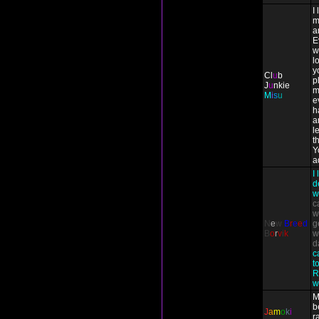
I
m
a
E
w
l
y
Cl
u
b
p
J
u
nkie
m
M
i
s
u
e
h
a
l
t
Y
a
I
d
w
c
w
N
e
w
B
r
e
e
d
g
B
o
r
v
i
k
w
d
c
t
R
w
M
b
J
a
m
o
k
i
r