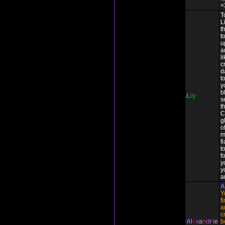
<
T
L
t
t
u
a
l
c
d
t
y
b
L
ily
s
t
C
g
o
m
f
to
f
y
y
a
A
Y
f
a
c
A
l
e
x
a
n
d
r
i
t
e
b