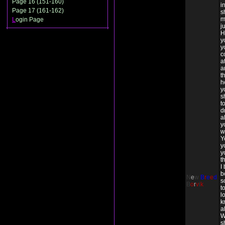
Page 16 (151-160)
i
Page 17 (161-162)
s
m
L
ogin Page
j
H
y
y
c
a
a
t
h
y
s
t
d
a
y
w
Y
y
y
t
I
b
N
e
w
B
r
e
e
d
s
B
o
r
v
i
k
t
l
k
a
W
s