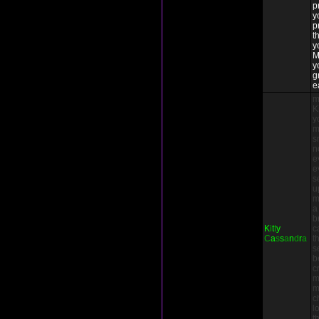
p
y
p
t
y
M
y
g
e
m
K
y
m
s
n
e
e
s
u
m
a
b
K
i
t
t
y
c
C
a
s
s
a
n
d
r
a
t
s
b
c
m
m
c
l
t