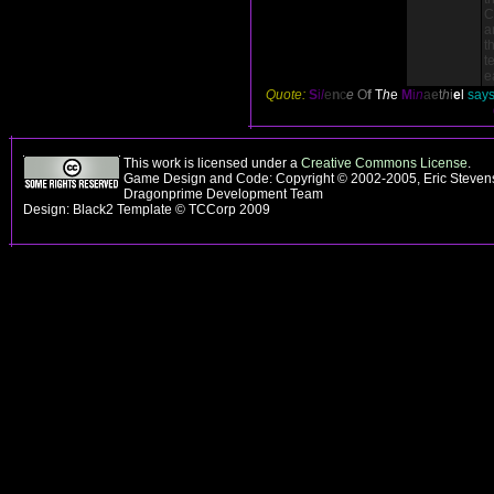
C
a
t
t
e
Quote:
S
i
l
e
n
c
e
O
f
T
h
e
M
i
n
a
e
t
h
i
e
l
says,
This work is licensed under a
Creative Commons License
.
Game Design and Code: Copyright © 2002-2005, Eric Stevens
Dragonprime Development Team
Design: Black2 Template © TCCorp 2009